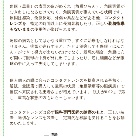
角膜（黒目）の表面の皮がめくれ（角膜びらん）、角膜実質が
むき出しになるだけでなく、角膜実質が傷んでいる状態です。
原因は感染、免疫反応、外傷や薬品などがある他、
コンタクト
レンズ
を、指定の時間以上に長期装着したり、
正しい装着指導
もないまま
の使用等が挙げられます。
角膜の病気としてはかなり重症で、すぐに治療をしなければな
りません。病気が進行すると、たとえ治癒しても瘢痕（はんこ
ん）ができて視力が出ないだけでなく、最悪の場合、角膜に穴
が開いて眼球の中身が外に出てしまったり、逆に細菌などが眼
球の中に入って失明してしまいます。
個人個人の眼に合ったコンタクトレンズを提案される事無く、
通販、量販店で購入して
最悪の状態（角膜潰瘍等の眼疾患）で
当院へ来院される患者さまが増えています。
視力が
まで落
0.02
ち、重篤な状態の方もいらっしゃいます。
コンタクトレンズは必ず
眼科専門医師の診察のもと
、正しい装
着、適切なレンズを装着し、定期的な検診を受けることをお勧
めいたします。