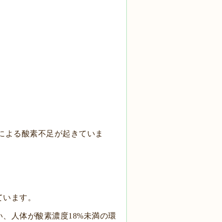
による
酸素不足が起きていま
ています。
い、人体が酸素濃度
未満の環
18%