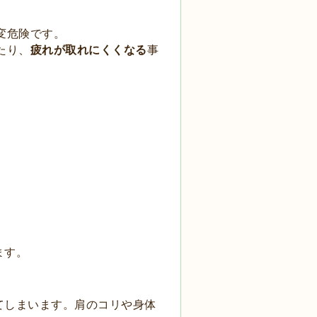
変
危険です。
たり、
疲れが取れにくくなる
事
ます。
て
しまいます。
肩のコリや身体