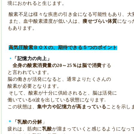
境に
おかれると
生じます。
酸素不足は様々な疾患の引き金になる可能性もあり、大
また、血中酸素濃度が低い人は、
痩せづらい体質
に
なっ
もあります。
高気圧酸素ＢＯＸの、期待できる５つのポイント
「記憶力の向上」
＊
全身の酸素消費量の
～
％は脳で消費
する
20
25
と言われています。
脳の働きが活発になると、通常よりたくさんの
酸素が必要となります。
そして、酸素が十分に供給されると、脳は活発に
働いているα波を出している状態になります.
この状態は、
集中力や記憶力が高まっている
ことを
示し
＊
「乳酸の分解
」
疲れは、筋肉に
乳酸
が溜まっていくと感じるように
なっ