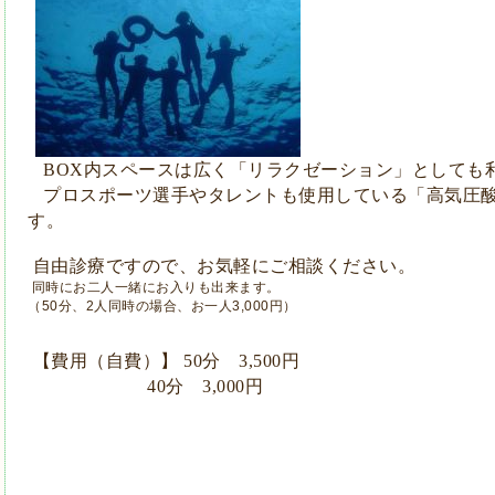
内スペースは
広く
「リラクゼーション」としても
BOX
プ
ロスポーツ選手や
タレントも使用している
「高気圧
す。
自由診療ですので、お気軽にご相談ください。
同時にお二人一緒にお入りも出来ます。
（50分、2人同時の場合、お一人3,000円）
【費用（自費）】
分
円
50
3,500
分
円
40
3,000