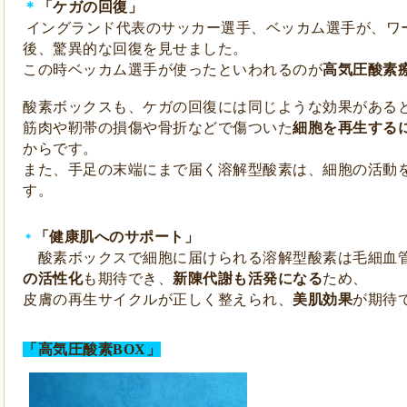
＊
「ケガの回復」
イングランド代表のサッカー選手、ベッカム選手が、
ワ
後、
驚異的な
回復を見せました。
この時ベッカム選手が使ったと
いわれるのが
高気圧酸素
酸素ボックスも、ケガの回復には同じような効果が
ある
筋肉や靭帯の損傷や骨折などで
傷ついた
細胞を
再生する
からです。
また、手足の末端にまで届く溶解型酸素は、細胞の活動
す。
「健康肌へのサポート」
＊
酸素ボックスで細胞に届けられる溶解型酸素は
毛細血
の活性化
も
期待でき、
新陳代謝も活発になる
ため、
皮膚の
再生サイクルが正しく整えられ、
美肌効果
が期待
「高気圧酸素
BOX」