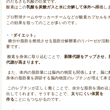
のだるさも
乳酸の仕業です。
酸素はこの
乳酸を炭酸ガスと水
に分解して
体外へ
排出
し
プロ野球チームやサッカーチームなどが酸素カプセルを
この効果を狙っての
ことが
多いのです。
ダイエット」
「
＊
糖分や脂肪を燃焼させる脂肪分解酵素のリパーゼが
活動
要です。
酸素を身体に取り込むことで、
新陳代謝をアップさせ、
代謝が
高まります。
また、体内の脂肪量には脳内の物質も関係します。
脳に
身体の脂肪量を
調節する
脳内物質のレプチンが
増えて
来
このレプチンが正しく働くことで、余分な脂肪を
溜め込
出してくれます。
そうすることで、
太りにくい体質を
作る
ことにも
つながるのです。