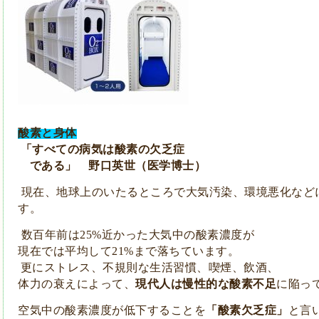
酸素と身体
「すべての病気は酸素の欠乏症
で
ある」
野口英世（医学博士）
現在、地球上のいたるところで大気汚染、環境悪化
など
す。
数百年前は
近かった大気中の酸素濃度が
25%
現在では平均して
まで落ちています。
21%
更にストレス、不規則な生活習慣、喫煙、飲酒、
体力の衰えによって、
現代人は慢性的な酸素不足
に
陥っ
空気中の酸素濃度が低下することを
「酸素欠乏症」
と言