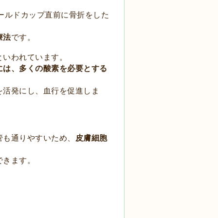
ールドカップ直前に
骨折をした
療法
です。
といわれています。
には、多くの酸素を
必要とする
を
活発にし、血行を促進しま
管も通りやすいため、
皮膚細胞
できます。