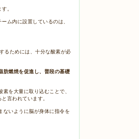
ます。
チーム内に
設置しているのは、
するためには、
十分な酸素が
必
脂肪燃焼を
促進し、
普段の基礎
酸素を大量に
取り込むことで、
ると
言われています。
まないように
脳が
身体に指令を