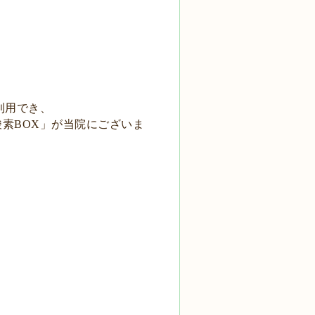
利用でき、
酸素
」
が当院に
ございま
BOX